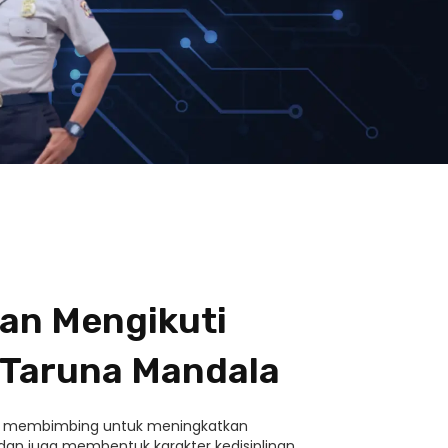
an Mengikuti
 Taruna Mandala
i membimbing untuk meningkatkan
n juga membentuk karakter kedisiplinan