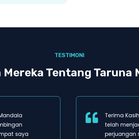
TESTIMONI
a Mereka Tentang Taruna 
 Mandala
Terima Kasi
imbingan
telah menja
empat saya
perjuangan 