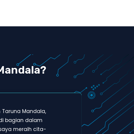
Mandala?
h Taruna Mandala,
Tem
di bagian dalam
men
saya meraih cita-
bag