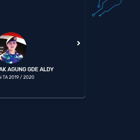
Kas
AK AGUNG GDE ALDY
BR
i TA 2019 / 2020