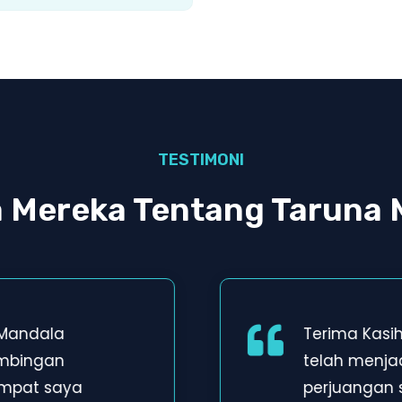
TESTIMONI
a Mereka Tentang Taruna 
 Mandala
Terima Kasi
imbingan
telah menja
empat saya
perjuangan 