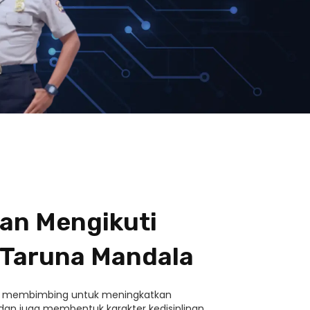
an Mengikuti
 Taruna Mandala
i membimbing untuk meningkatkan
n juga membentuk karakter kedisiplinan