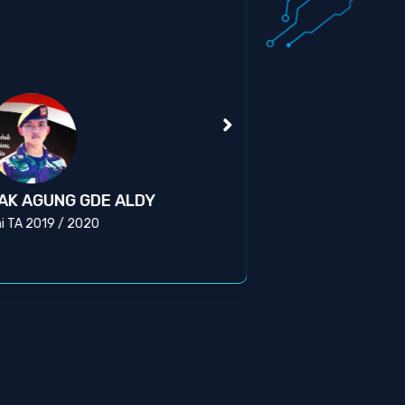
Kas
AK AGUNG GDE ALDY
BR
i TA 2019 / 2020