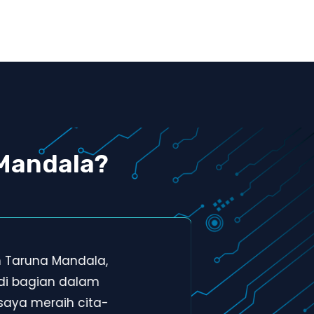
Mandala?
h Taruna Mandala,
Tem
di bagian dalam
men
saya meraih cita-
bag