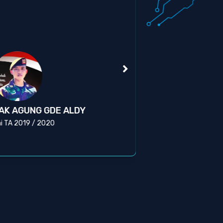
Kas
AK AGUNG GDE ALDY
BR
i TA 2019 / 2020