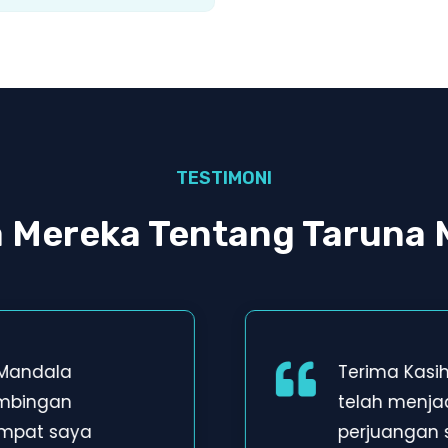
TESTIMONI
a Mereka Tentang Taruna 
 Mandala
Terima Kasi
imbingan
telah menja
empat saya
perjuangan 