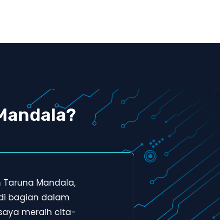
Mandala?
h Taruna Mandala,
Tem
di bagian dalam
men
saya meraih cita-
bag