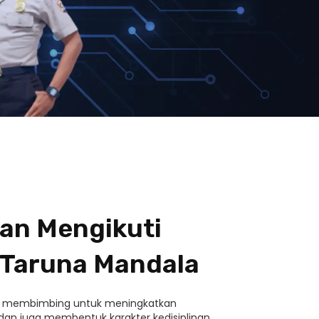
an Mengikuti
 Taruna Mandala
i membimbing untuk meningkatkan
n juga membentuk karakter kedisiplinan