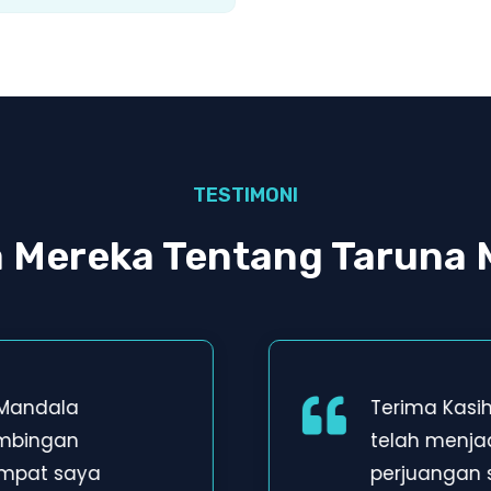
TESTIMONI
a Mereka Tentang Taruna 
 Mandala
Terima Kasi
imbingan
telah menja
empat saya
perjuangan 