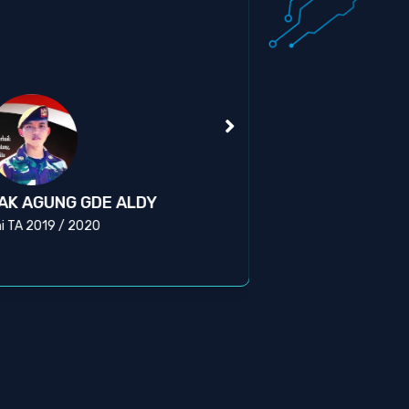
Kas
AK AGUNG GDE ALDY
BR
i TA 2019 / 2020