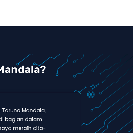
Mandala?
h Taruna Mandala,
Tem
di bagian dalam
men
saya meraih cita-
bag