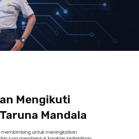
an Mengikuti
 Taruna Mandala
i membimbing untuk meningkatkan
n juga membentuk karakter kedisiplinan