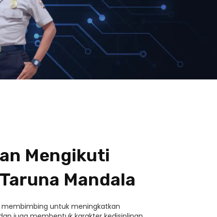
an Mengikuti
 Taruna Mandala
i membimbing untuk meningkatkan
n juga membentuk karakter kedisiplinan