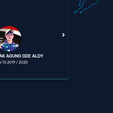
Kas
AK AGUNG GDE ALDY
BR
i TA 2019 / 2020