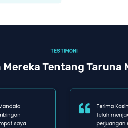
TESTIMONI
a Mereka Tentang Taruna 
 Mandala
Terima Kasi
imbingan
telah menja
empat saya
perjuangan 