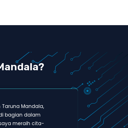
Mandala?
h Taruna Mandala,
Tem
di bagian dalam
men
saya meraih cita-
bag