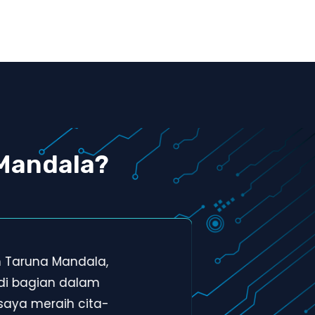
Mandala?
h Taruna Mandala,
Tem
di bagian dalam
men
saya meraih cita-
bag