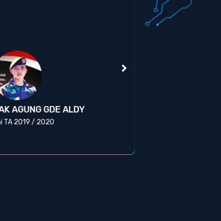
Kas
AK AGUNG GDE ALDY
BR
i TA 2019 / 2020