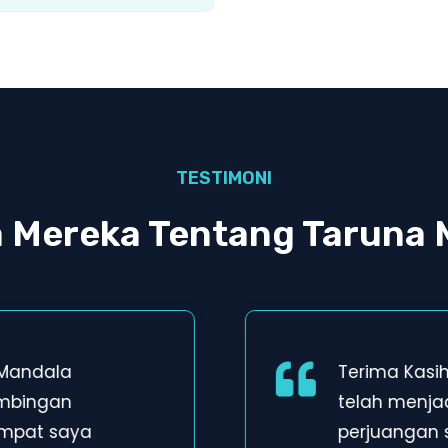
TESTIMONI
a Mereka Tentang Taruna 
 Mandala
Terima Kasi
imbingan
telah menja
empat saya
perjuangan 