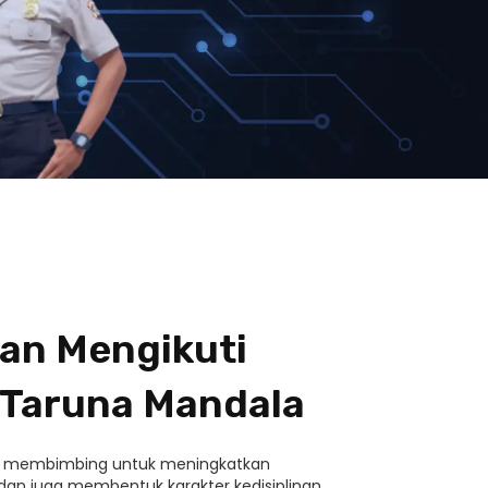
an Mengikuti
 Taruna Mandala
i membimbing untuk meningkatkan
n juga membentuk karakter kedisiplinan